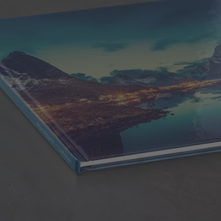
Hardcover
Ein besonders widerstandsfähiger Einband, der
Ihre wertvollen Fotos schützt.
Feste Bildband-Qualität
Großer, flexibel gestaltbarer Buchrücken
Gold-, Roségold-, Silber- oder erhabene
Effektlackveredelung möglich
Glänzende Anmutung des Hardcovers