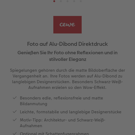
Reisefotobuch gestalten
Nature Prints
Fotocollage
Dankeskarten Konfirmation
Fotomagnete
Papierqualitäten
Advanced Case
für Kinder
Wandgestaltung
en
Jahrbuch gestalten
Bilderboxen
Photo Streetmap Poster
Dankeskarten Kommunion
Textilien
Wandkalender mit Design
Max Case
nachhaltiger Schenken
Liebe schenken
CEWE FOTOBUCH Kids
Premium Poster
Acrylglas
Dankeskarten
Schule & Büro
NEU: Wandkalender Fineline
Smartflip
Danke sagen
Fototipps
Foto auf Alu-Dibond Direktdruck
Panoramaseite
Fotosticker
Urlaubsgrüße
Foto-Geschenkbox
Kalender-Kundenbeispiele
PopGrip
Liebe schenken
Gestaltungsideen
Alu-Dibond
Genießen Sie Ihr Foto ohne Reflexionen und in
 & App
stilvoller Eleganz
Schuber
Fotosets
Foto auf Holz
Weitere Anlässe
Art Prints
Neuheiten
Cardholder
Geburtstagsgeschenke
Anleitungen und Hilfe
Spiegelungen gehören durch die matte Bildoberfläche der
page
Vergangenheit an. Ihre Fotos werden auf Alu-Dibond zu
Designvorlagen
Scan-Service
Hartschaum
Papierqualitäten
Handyhüllen
Extras
CEWE myPhotos
Inspiration
Hochzeit
langlebigen Designerstücken. Besonders Schwarz-Weiß-
Aufnahmen erzielen so den Wow-Effekt.
Foto-Kochbuch
Analog Services
Gallery Print
Klappkarten
Faber-Castell
CEWE myPhotos
Neuheiten
Kundenbeispiele
Baby
Besonders edle, reflexionsfreie und matte
Bildanmutung
Kundenbeispiele
CEWE myPhotos
hexxas
Fotokarten
Haustierwelt
Familie
Leichte, formstabile und langlebige Designerstücke
Motiv-Tipp: Architektur- und Schwarz-Weiß-
Webinare
Neuheiten
Willkommensschild
Postkarten
Geschenkideen
Geburtstag
Aufnahmen
Optional mit Schattenfugenrahmen