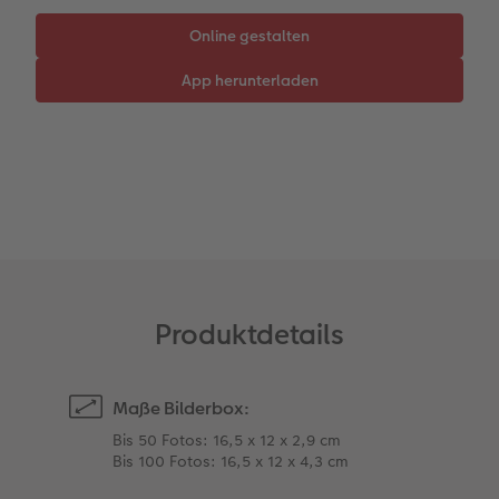
CEWE myPhotos
Extras
Wandgestaltung
Karte mit Einsteckfoto
Kundenbeispiele
Fotowettbewerbe
Gestaltungsideen
Mehrteiler
Einzelkarten
CEWE Geschenkgutschein
Faszination Fotografie
Anleitungen & Hilfe
im Wunschformat
Digitale Grußkarte
CEWE myPhotos
Neuheiten
Inspiration
Neuheiten
CEWE myPhotos
Neuheiten
Neuheiten
Extras
Neuheiten
Produktdetails
Maße Bilderbox:
Bis 50 Fotos: 16,5 x 12 x 2,9 cm
Bis 100 Fotos: 16,5 x 12 x 4,3 cm