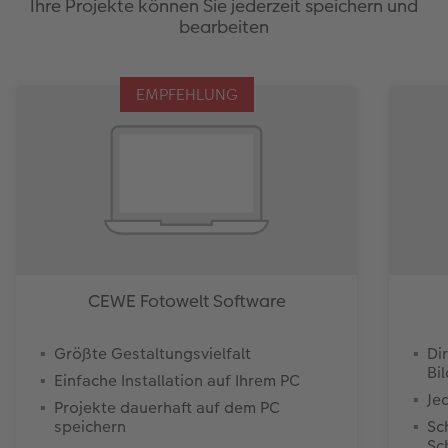
Ihre Projekte können Sie jederzeit speichern und
bearbeiten
EMPFEHLUNG
CEWE Fotowelt Software
Größte Gestaltungsvielfalt
Di
Bi
Einfache Installation auf Ihrem PC
Je
Projekte dauerhaft auf dem PC
speichern
Sc
Sc