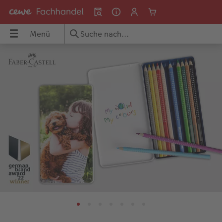
Menü
Menü
CEWE FOTOBUCH
Fotos
Poster & Wandbilder
Grußkarten
Fotogeschenke
Fotokalender
Handyhüllen
Geschenkideen
Inspiration
UCH
Übersicht
Übersicht
Übersicht
Übersicht
Übersicht
Übersicht
Übersicht
Übersicht
Übersicht
dbilder
Formate
Fotoabzüge
Fotoleinwand
Einladungskarten
Fototassen & Trinkgefäße
Wandkalender
iPhone Hüllen
für ihn
Reisefotobuch gestalten
Papiere
Foto im Rahmen
Premium Poster
Geburtstagskarten
Spiele & Puzzle
Tischkalender
Samsung Hüllen
für sie
Jahrbuch gestalten
ke
Einbände
Art Prints
Posterleiste
Hochzeitskarten
Dekoration
Terminkalender
Google Hüllen
für Freundinnen
Kundenbeispiele
Veredelung
Little Prints
Rahmen
Babykarten
Fotomagnete
Taschenkalender
Essential Case
für Großeltern
Danke sagen
Reisefotobuch gestalten
Nature Prints
Fotocollage
Dankeskarten Konfirmation
Textilien
Papierqualitäten
Advanced Case
für Kinder
Wandgestaltung