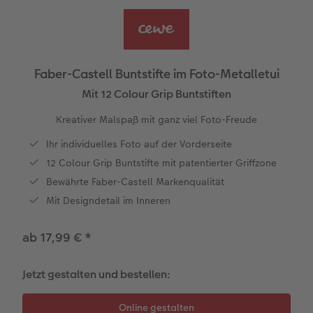
en
Jahrbuch gestalten
Bilderboxen
Photo Streetmap Poster
Dankeskarten Kommunion
Schule & Büro
Wandkalender mit Design
Max Case
nachhaltiger Schenken
Liebe schenken
CEWE FOTOBUCH Kids
Premium Poster
Acrylglas
Dankeskarten
Foto-Geschenkbox
NEU: Wandkalender Fineline
Smartflip
Danke sagen
Fototipps
Panoramaseite
Fotosticker
Alu-Dibond
Urlaubsgrüße
Art Prints
Kalender-Kundenbeispiele
PopGrip
Liebe schenken
Gestaltungsideen
Faber-Castell Buntstifte im Foto-Metalletui
 & App
Mit 12 Colour Grip Buntstiften
Schuber
Fotosets
Foto auf Holz
Weitere Anlässe
Handyhüllen
Neuheiten
Cardholder
Geburtstagsgeschenke
Anleitungen und Hilfe
page
Kreativer Malspaß mit ganz viel Foto-Freude
Designvorlagen
Scan-Service
Hartschaum
Papierqualitäten
Extras
CEWE myPhotos
Inspiration
Hochzeit
Faber-Castell
Ihr individuelles Foto auf der Vorderseite
12 Colour Grip Buntstifte mit patentierter Griffzone
Foto-Kochbuch
Analog Services
Gallery Print
Klappkarten
Haustierwelt
CEWE myPhotos
Neuheiten
Kundenbeispiele
Baby
Bewährte Faber-Castell Markenqualität
Mit Designdetail im Inneren
Kundenbeispiele
CEWE myPhotos
hexxas
Fotokarten
Geschenkideen
Familie
ab 17,99 €
*
Webinare
Neuheiten
Willkommensschild
Postkarten
Kundenbeispiele
Geburtstag
CEWE myPhotos
Extras
Wandgestaltung
Karte mit Einsteckfoto
CEWE Geschenkgutschein
Fotowettbewerbe
Jetzt gestalten und bestellen:
Gestaltungsideen
Mehrteiler
Einzelkarten
CEWE myPhotos
Faszination Fotografie