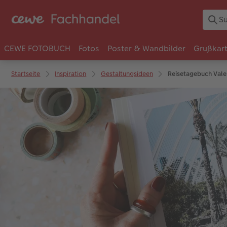
CEWE FOTOBUCH
Fotos
Poster & Wandbilder
Grußkar
Startseite
Inspiration
Gestaltungsideen
Reisetagebuch Vale