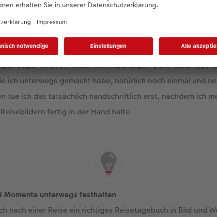
Fotobuch nach einer Reise gestalte, erlebe ich viele diese
bsbilder nochmal. Wenn ich aus dem Projekt ein Reisetagebuc
ngen sogar noch ein Stück weit lebendiger. Denn dafür lese i
e ich unterwegs gemacht habe, natürlich noch einmal und ne
en tue ich das tatsächlich handschriftlich erst, nachdem ich 
isebildern fertig in der Hand halte.
d Momente unterwegs festhalten
 nach einer Reise ein richtiges Reisetagebuch in Bild und Wo