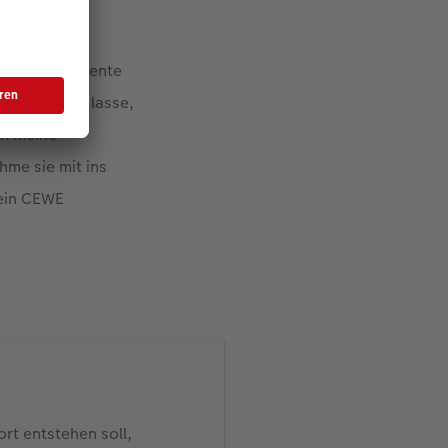
r schönen Momente
h entstehen lasse,
ch meine
hme sie mit ins
mein CEWE
rt entstehen soll,