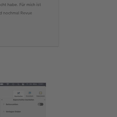
cht habe. Für mich ist
nd nochmal Revue
 Wir hatten ein paar
ein und sehr viel
Tagebuch-Routine
en in mein