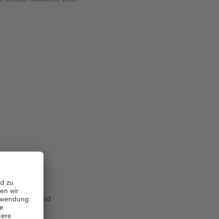
den liebsten
 Tagebuch-
 zum Download