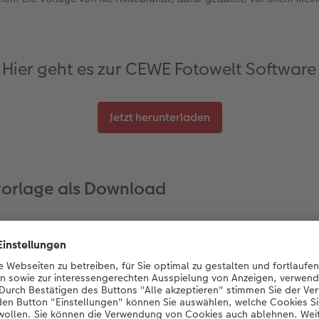
Hier geht es zur CEWE Fotowelt Software
Jetzt herunterladen
vorlage als Download
te füge ich dann später in der CEWE Fotowelt Software mit 
in
CEWE FOTOBUCH
zusammen. Dafür habe ich mir extra eine
 entworfen, die ich Ihnen
hier
für ein eigenes Reisetagebuch