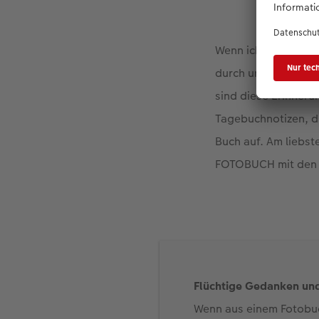
Wenn ich dann mein 
durch unsere Urlau
sind diese Erinneru
Tagebuchnotizen, di
Buch auf. Am liebst
FOTOBUCH mit den Re
Flüchtige Gedanken un
Wenn aus einem Fotobuch