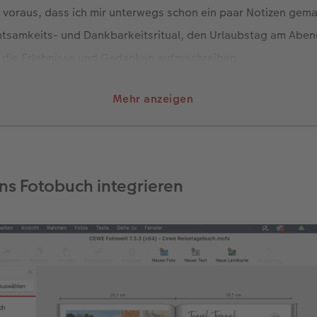
h voraus, dass ich mir unterwegs schon ein paar Notizen gema
chtsamkeits- und Dankbarkeitsritual, den Urlaubstag am Abe
d die Erlebnisse und Gedanken aufzuschreiben.
nem Städtetrip mit lieben Freunden nach Valencia entstanden.
Mehr anzeigen
rkunden dieser wunderschönen spanischen Stadt, Sonnensch
nn man seine Abende mit Freuden verbringt, bleibt für eine 
t. Dann diktiere ich vorm Zubettgehen einfach ein paar Gedank
oniert wunderbar.
ns Fotobuch integrieren