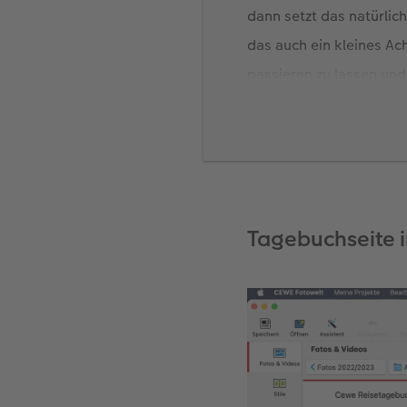
dann setzt das natürlic
das auch ein kleines A
passieren zu lassen un
Dieses Buch ist nach ei
wunderbare Tage beim E
richtig gutes Essen. We
natürlich oft keine Zei
Smartphone. Das funkti
Tagebuchseite i