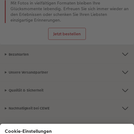
Mit Fotos in vielfältigen Formaten bleiben Ihre
Glücksmomente lebendig. Erfreuen Sie sich immer wieder an
den Erlebnissen oder schenken Sie Ihren Liebsten
einzigartige Erinnerungen.
Jetzt bestellen
Bezahlarten
Unsere Versandpartner
Qualität & Sicherheit
Nachhaltigkeit bei CEWE
Mein Fotoservice