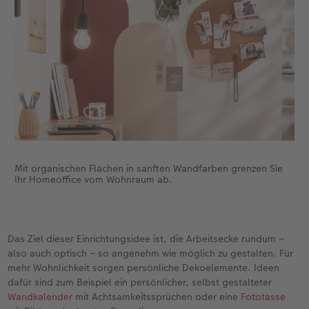
Anleitungen & Hilfe
im Wunschformat
Digitale Grußkarte
CEWE myPhotos
Neuheiten
Inspiration
Neuheiten
CEWE myPhotos
Neuheiten
Neuheiten
Extras
Neuheiten
Mit organischen Flächen in sanften Wandfarben grenzen Sie
Ihr Homeoffice vom Wohnraum ab.
Das Ziel dieser Einrichtungsidee ist, die Arbeitsecke rundum –
also auch optisch – so angenehm wie möglich zu gestalten. Für
mehr Wohnlichkeit sorgen persönliche Dekoelemente. Ideen
dafür sind zum Beispiel ein persönlicher, selbst gestalteter
Wandkalender
mit Achtsamkeitssprüchen oder eine
Fototasse