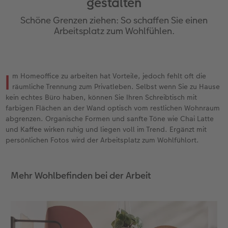
gestalten
en
Jahrbuch gestalten
Bilderboxen
Photo Streetmap Poster
Dankeskarten Kommunion
Textilien
Wandkalender mit Design
Max Case
nachhaltiger Schenken
Liebe schenken
Schöne Grenzen ziehen: So schaffen Sie einen
CEWE FOTOBUCH Kids
Premium Poster
Acrylglas
Dankeskarten
Schule & Büro
NEU: Wandkalender Fineline
Smartflip
Danke sagen
Fototipps
Arbeitsplatz zum Wohlfühlen.
Panoramaseite
Fotosticker
Alu-Dibond
Urlaubsgrüße
Foto-Geschenkbox
Kalender-Kundenbeispiele
PopGrip
Liebe schenken
Gestaltungsideen
 & App
I
m Homeoffice zu arbeiten hat Vorteile, jedoch fehlt oft die
Schuber
Fotosets
Foto auf Holz
Weitere Anlässe
Art Prints
Neuheiten
Cardholder
Geburtstagsgeschenke
Anleitungen und Hilfe
page
räumliche Trennung zum Privatleben. Selbst wenn Sie zu Hause
kein echtes Büro haben, können Sie Ihren Schreibtisch mit
Designvorlagen
Scan-Service
Hartschaum
Papierqualitäten
Handyhüllen
Extras
CEWE myPhotos
Inspiration
Hochzeit
farbigen Flächen an der Wand optisch vom restlichen Wohnraum
abgrenzen. Organische Formen und sanfte Töne wie Chai Latte
Foto-Kochbuch
Analog Services
Gallery Print
Klappkarten
Faber-Castell
CEWE myPhotos
Neuheiten
Kundenbeispiele
Baby
und Kaffee wirken ruhig und liegen voll im Trend. Ergänzt mit
persönlichen Fotos wird der Arbeitsplatz zum Wohlfühlort.
Kundenbeispiele
CEWE myPhotos
hexxas
Fotokarten
Haustierwelt
Familie
Mehr Wohlbefinden bei der Arbeit
Webinare
Neuheiten
Willkommensschild
Postkarten
Geschenkideen
Geburtstag
CEWE myPhotos
Extras
Wandgestaltung
Karte mit Einsteckfoto
Kundenbeispiele
Fotowettbewerbe
Gestaltungsideen
Mehrteiler
Einzelkarten
CEWE Geschenkgutschein
Faszination Fotografie