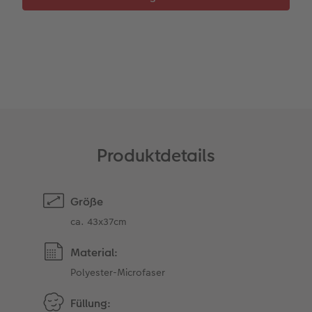
Anleitungen & Hilfe
im Wunschformat
Digitale Grußkarte
Neuheiten
Neuheiten
Inspiration
Neuheiten
CEWE myPhotos
Neuheiten
Extras
Neuheiten
Produktdetails
Größe
ca. 43x37cm
Material:
Polyester-Microfaser
Füllung: