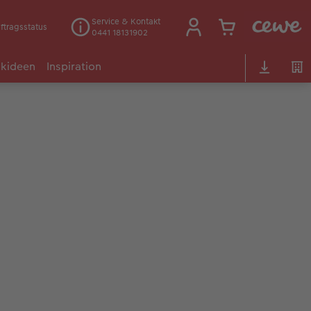
Service & Kontakt
ftragsstatus
0441 18131902
kideen
Inspiration