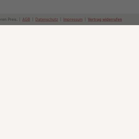
ren Preis.
|
AGB
|
Datenschutz
|
Impressum
|
Vertrag widerrufen
Nachhaltigkeit bei CEWE
Inspirationen
 – 20:00 Uhr und So.: 10:00 – 18:00 Uhr