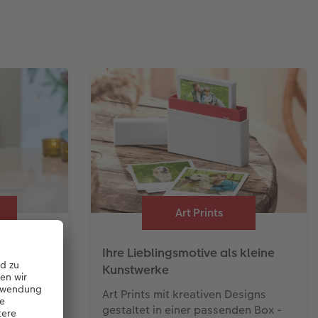
Art Prints
hr
Ihre Lieblingsmotive als kleine
Kunstwerke
len Sie in
insame
Art Prints mit kreativen Designs
gestaltet in einer passenden Box -