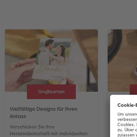
Grußkarten
Vielfältige Designs für Ihren
Schön ges
Anlass
Gestalten 
Ihrem Lieb
Verschicken Sie Ihre
passendem
Herzensbotschaft mit individuellen