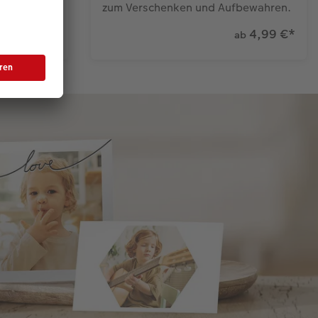
zum Verschenken und Aufbewahren.
9,99 €
*
4,99 €
*
ab
ab