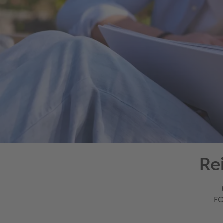
Re
FO