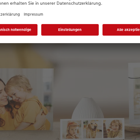
19,99 €
*
ab