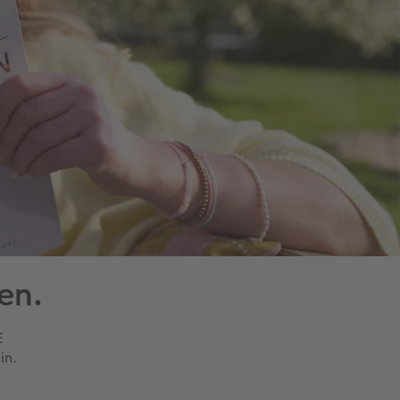
en.
E
in.