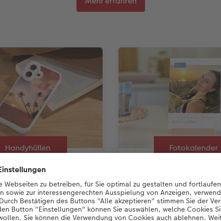
Mehr erfahren
Handyhüllen
Fotokalender
taltet, gut geschützt
Freude für ein ganzes Ja
Sie Ihre Handyhülle mit
Für Sie und Ihre Lieben: Tei
lingsmotiv und
Ihrem Fotokalender geme
 Design.
Lieblingsmomente.